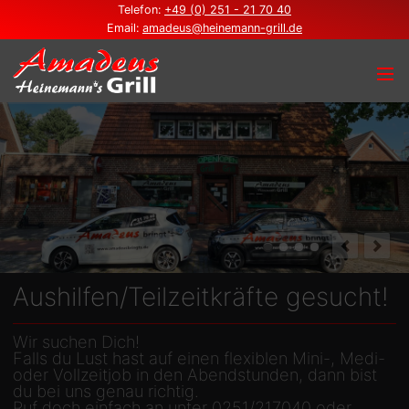
Telefon:
+49 (0) 251 - 21 70 40
Email:
amadeus@heinemann-grill.de
Aushilfen/Teilzeitkräfte gesucht!
Wir suchen Dich!
Falls du Lust hast auf einen flexiblen Mini-, Medi-
oder Vollzeitjob in den Abendstunden, dann bist
du bei uns genau richtig.
Ruf doch einfach an unter 0251/217040 oder